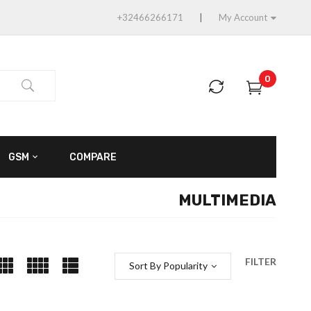
+32466266171
My Account
0
GSM
COMPARE
MULTIMEDIA
FILTER
Sort By Popularity