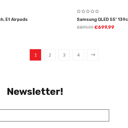
ch, Et Airpods
Samsung QLED 55″ 139c
€
699,99
€
899,99
1
2
3
4
Newsletter!