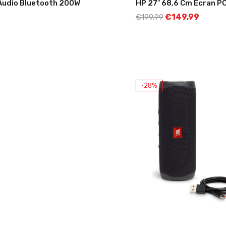
 Audio Bluetooth 200W
HP 27″ 68,6 Cm Ecran PC
€
149,99
€
199,99
-28%