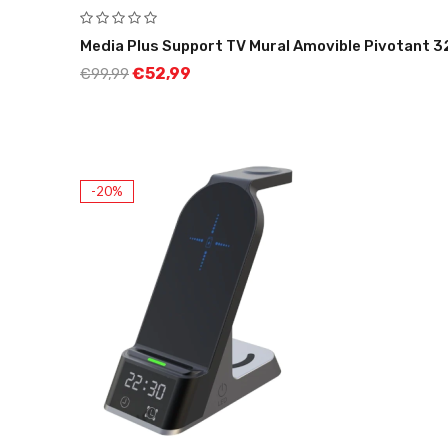
Media Plus Support TV Mural Amovible Pivotant 3
€
52,99
€
99,99
-20%