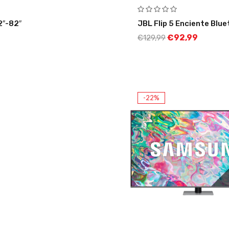
2″-82″
JBL Flip 5 Enciente Blu
€
92,99
€
129,99
-22%