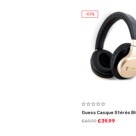
-43%
Guess Casque Stéréo Bl
€
39,99
€
69,99