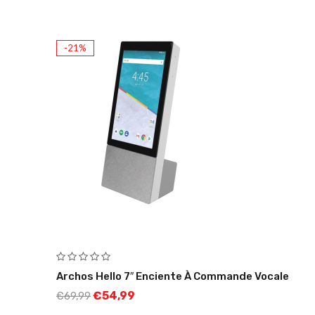
-21%
Archos Hello 7″ Enciente À Commande Vocale
€
54,99
€
69,99