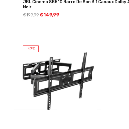
JBL Cinema SB510 Barre De Son 3.1 Canaux Dolby
Noir
€
149,99
€
199,99
-47%