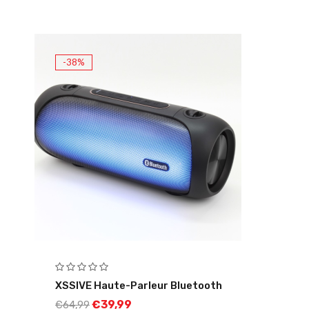
-38%
XSSIVE Haute-Parleur Bluetooth
€
39,99
€
64,99