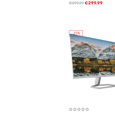
€
299,99
€
399,99
-25%