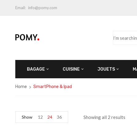
Email:
info@pomy.com
BAGAGE
CUISINE
JOUETS
M
Home
SmartPhone & Ipad
Show
12
24
36
Showing all 2 results