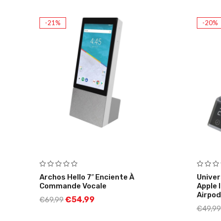
-21%
-20%
Archos Hello 7″ Enciente À
Univer
Commande Vocale
Apple 
Airpo
€
54,99
€
69,99
€
49,99