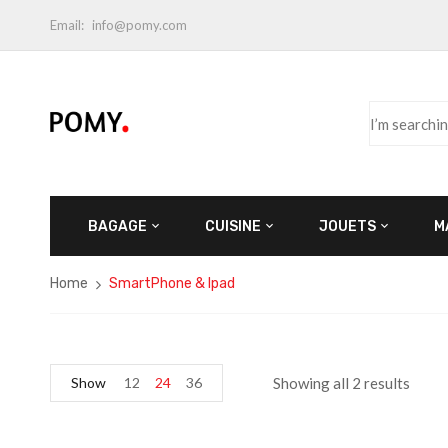
Email:
info@pomy.com
BAGAGE
CUISINE
JOUETS
M
Home
SmartPhone & Ipad
Show
12
24
36
Showing all 2 results