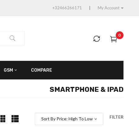
+32466266171
My Account
0
GSM
COMPARE
SMARTPHONE & IPAD
FILTER
Sort By Price: High To Low