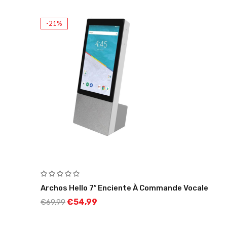
-21%
Archos Hello 7″ Enciente À Commande Vocale
€
54,99
€
69,99