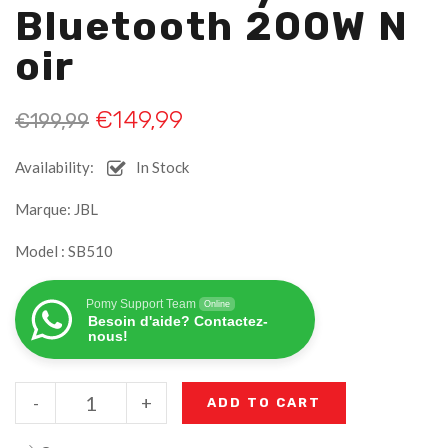
Bluetooth 200W N
Oir
€
149,99
€
199,99
Availability:
In Stock
Marque: JBL
Model : SB510
Pomy Support Team
Online
Besoin d'aide? Contactez-
nous!
-
+
ADD TO CART