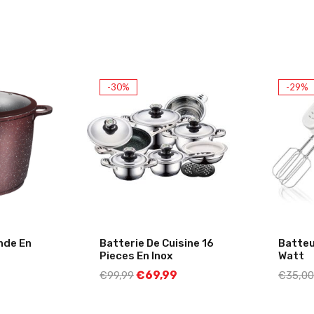
-30%
-29%
nde En
Batterie De Cuisine 16
Batteu
Pieces En Inox
Watt
€
69,99
€
99,99
€
35,00