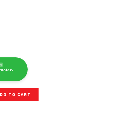
ne
tactez-
DD TO CART