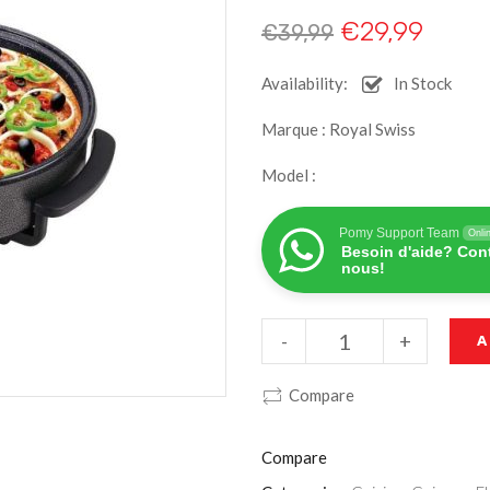
€
29,99
€
39,99
Availability:
In Stock
Marque : Royal Swiss
Model :
Pomy Support Team
Onli
Besoin d'aide? Con
nous!
-
+
A
Compare
Compare