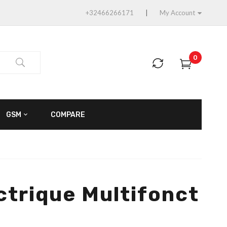
+32466266171
My Account
0
GSM
COMPARE
ctrique Multifonct