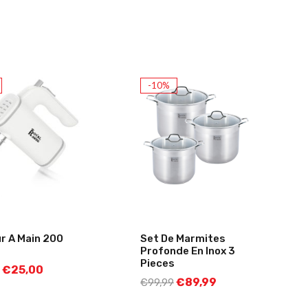
-10%
r A Main 200
Set De Marmites
Profonde En Inox 3
Pieces
€
25,00
€
89,99
€
99,99