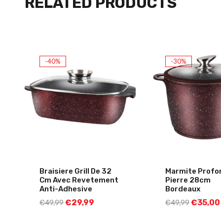
RELATED PRODUCTS
-40%
-30%
Braisiere Grill De 32
Marmite Profo
Cm Avec Revetement
Pierre 28cm
Anti-Adhesive
Bordeaux
€
29,99
€
35,00
€
49,99
€
49,99