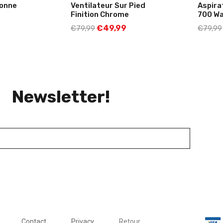
lonne
Ventilateur Sur Pied
Aspira
Finition Chrome
700 W
€
49,99
€
79,99
€
79,99
Newsletter!
Contact
Privacy
Retour