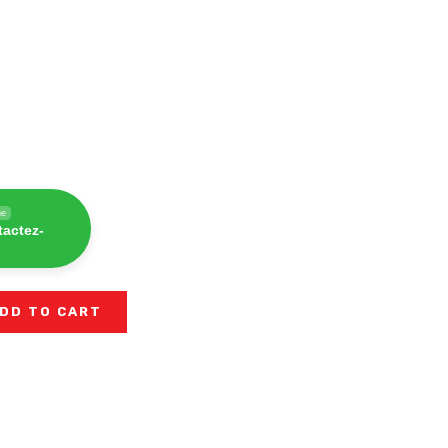
ne
tactez-
DD TO CART