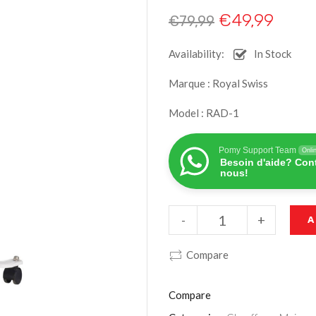
€
49,99
€
79,99
Availability:
In Stock
Marque : Royal Swiss
Model : RAD-1
Pomy Support Team
Onli
Besoin d'aide? Con
nous!
-
+
A
Compare
Compare