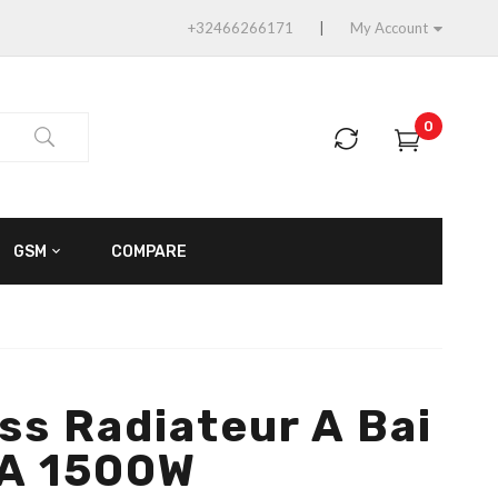
+32466266171
My Account
0
GSM
COMPARE
ss Radiateur A Bai
 A 1500W