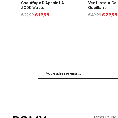
Chauffage D’Appoint A
Ventilateur Co
2000 Watts
Oscillant
€
19,99
€
29,99
€
29,99
€
49,99
Terms Of Use