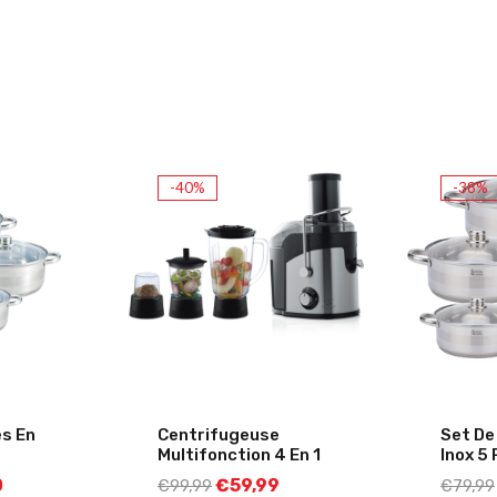
-40%
-38%
s En
Centrifugeuse
Set De
Multifonction 4 En 1
Inox 5
0
€
59,99
€
99,99
€
79,99