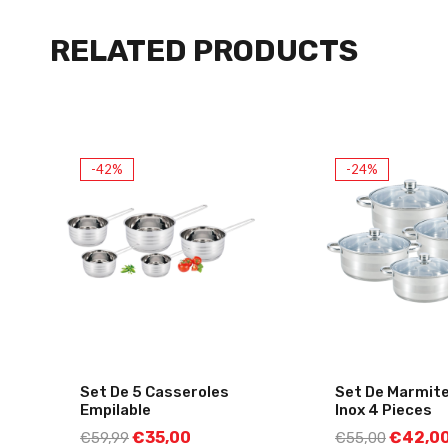
RELATED PRODUCTS
-42%
-24%
Set De 5 Casseroles
Set De Marmite
Empilable
Inox 4 Pieces
€
35,00
€
42,0
€
59,99
€
55,00