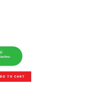
ne
tactez-
DD TO CART