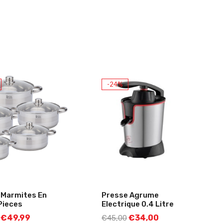
-24%
 Marmites En
Presse Agrume
 Pieces
Electrique 0.4 Litre
€
49,99
€
34,00
€
45,00