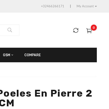
+32466266171
My Account
0
GSM
COMPARE
Poeles En Pierre 2
 CM