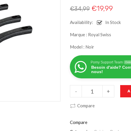
€
19,99
€
34,99
Availability:
In Stock
Marque : Royal Swiss
Model : Noir
Pomy Support Team
Onli
Besoin d'aide? Con
nous!
-
+
A
Compare
Compare