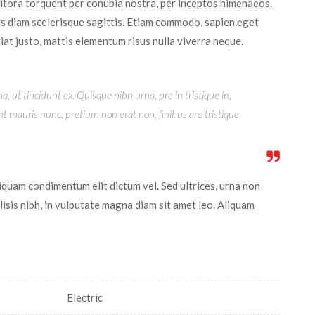
 litora torquent per conubia nostra, per inceptos himenaeos.
s diam scelerisque sagittis. Etiam commodo, sapien eget
iat justo, mattis elementum risus nulla viverra neque.
, ut tincidunt ex. Quisque nibh urna, pre in tristique in,
t mauris nunc, pretium non erat non, finibus are tristique
iquam condimentum elit dictum vel. Sed ultrices, urna non
ilisis nibh, in vulputate magna diam sit amet leo. Aliquam
Electric