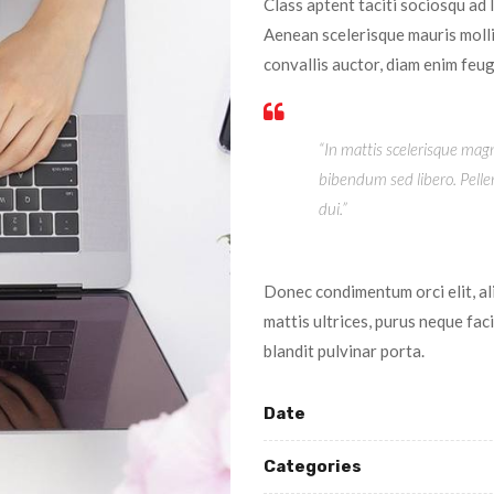
Class aptent taciti sociosqu ad
Aenean scelerisque mauris molli
convallis auctor, diam enim feug
“In mattis scelerisque magna
bibendum sed libero. Pellen
dui.”
Donec condimentum orci elit, al
mattis ultrices, purus neque fac
blandit pulvinar porta.
Date
Categories