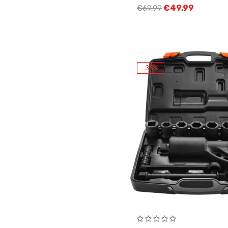
€
49,99
€
69,99
-35%