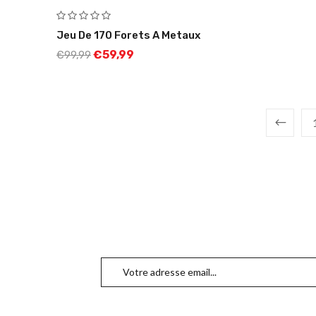
Jeu De 170 Forets A Metaux
€
59,99
€
99,99