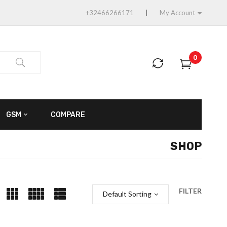
+32466266171
My Account
0
GSM
COMPARE
SHOP
FILTER
Default Sorting