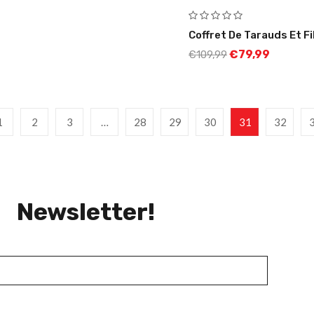
Coffret De Tarauds Et Fi
€
79,99
€
109,99
1
2
3
…
28
29
30
31
32
Newsletter!