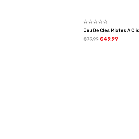
-38%
Jeu De Cles Mixtes A Cli
€
49,99
€
79,99