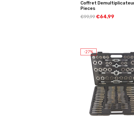
Coffret Demultiplicateu
Pieces
€
64,99
€
99,99
-27%