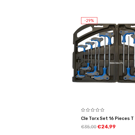
-29%
Cle Torx Set 16 Pieces T
€
24,99
€
35,00