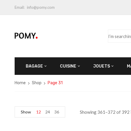
Email:
info@pomy.com
BAGAGE
CUISINE
JOUETS
M
Home
Shop
Page 31
Show
12
24
36
Showing 361–372 of 392 i