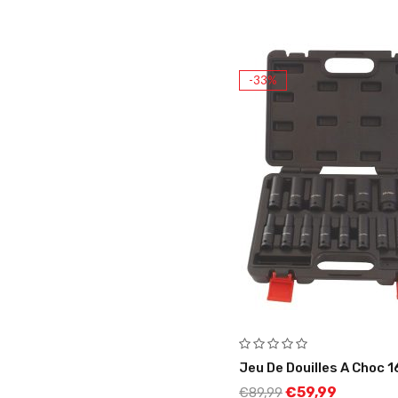
-33%
Jeu De Douilles A Choc 1
€
59,99
€
89,99