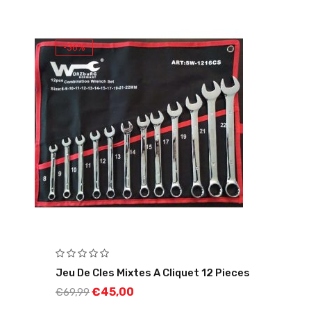
-36%
Jeu De Cles Mixtes A Cliquet 12 Pieces
€
45,00
€
69,99