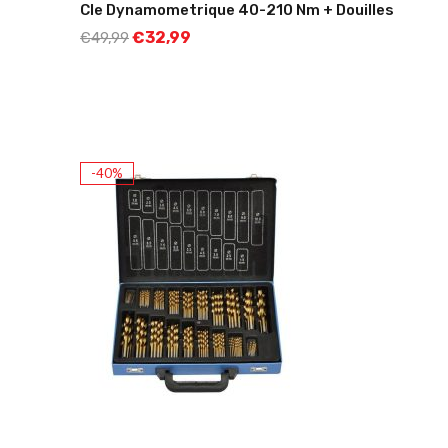
Cle Dynamometrique 40-210 Nm + Douilles
€
32,99
€
49,99
-40%