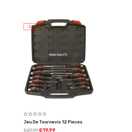
-33%
Jeu De Tournevis 12 Pieces
€
19,99
€
29,99