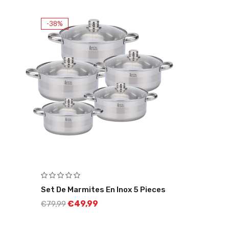
-38%
Set De Marmites En Inox 5 Pieces
€
49,99
€
79,99