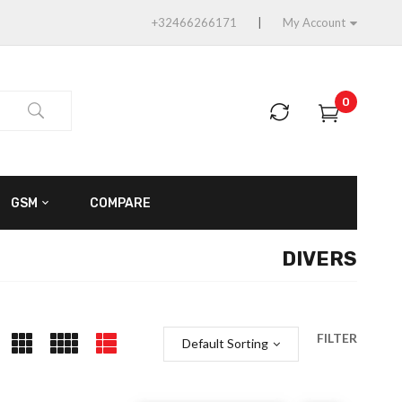
+32466266171
My Account
0
GSM
COMPARE
DIVERS
FILTER
Default Sorting