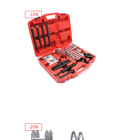
-23%
-20%