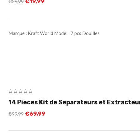
€
19,99
€
29,99
Marque : Kraft World Model : 7 pcs Douilles
14 Pieces Kit de Separateurs et Extracte
€
69,99
€
99,99